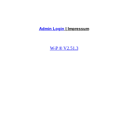
Admin Login
|
Impressum
W-P ® V2.51.3